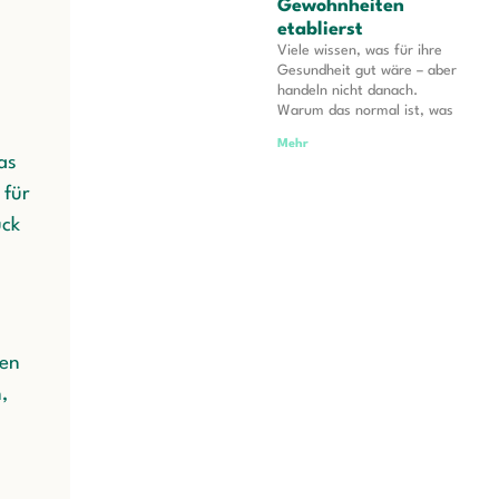
Gewohnheiten
etablierst
Viele wissen, was für ihre
Gesundheit gut wäre – aber
handeln nicht danach.
Warum das normal ist, was
Mehr
as
 für
uck
ben
,