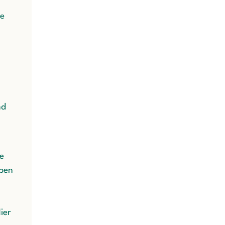
ge
nd
e
eben
n
ier