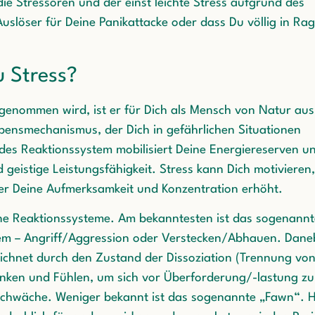
ie Stressoren und der einst leichte Stress aufgrund des
Auslöser für Deine Panikattacke oder dass Du völlig in Ra
 Stress?
genommen wird, ist er für Dich als Mensch von Natur aus
ebensmechanismus, der Dich in gefährlichen Situationen
endes Reaktionssystem mobilisiert Deine Energiereserven u
 geistige Leistungsfähigkeit. Stress kann Dich motivieren,
 er Deine Aufmerksamkeit und Konzentration erhöht.
ene Reaktionssysteme. Am bekanntesten ist das sogenannt
tem – Angriff/Aggression oder Verstecken/Abhauen. Dan
eichnet durch den Zustand der Dissoziation (Trennung vo
ken und Fühlen, um sich vor Überforderung/-lastung zu
 Schwäche. Weniger bekannt ist das sogenannte „Fawn“. H