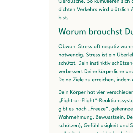
Geräusche. So kumulieren sich d
dichten Verkehrs wird plötzlich 
bist.
Warum brauchst Du
Obwohl Stress oft negativ wahr
notwendig. Stress ist ein Überl
schützt. Dein instinktiv schütz
verbessert Deine körperliche und
Deine Ziele zu erreichen, indem
Dein Körper hat vier verschied
„Fight-or-Flight“-Reaktionssys
gibt es noch „Freeze“, gekennz
Wahrnehmung, Bewusstsein, Den
schützen), Gefühllosigkeit und