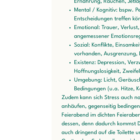
Ernährung, Rauchen, Jetla
Mental / Kognitiv: bspw. P
Entscheidungen treffen kö
Emotional: Trauer, Verlus
angemessener Emotionsreg
Sozial: Konflikte, Einsamke
vorhanden, Ausgrenzung, D
Existenz: Depression, Ver
Hoffnungslosigkeit, Zweife
Umgebung: Licht, Geräusc
Bedingungen (u.a. Hitze, K
Zudem kann sich Stress auch no
anhäufen, gegenseitig bedingen 
Feierabend im dichten Feieraben
dessen, denn dadurch kommst Du
auch dringend auf die Toilette 