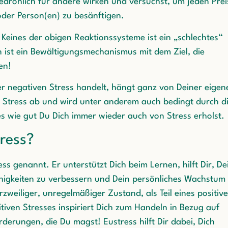
bedrohlich für andere wirken und versuchst, um jeden Prei
oder Person(en) zu besänftigen.
: Keines der obigen Reaktionssysteme ist ein „schlechtes“
n ist ein Bewältigungsmechanismus mit dem Ziel, die
en!
er negativen Stress handelt, hängt ganz von Deiner eigen
u Stress ab und wird unter anderem auch bedingt durch d
ses wie gut Du Dich immer wieder auch von Stress erholst.
tress?
ess genannt. Er unterstützt Dich beim Lernen, hilft Dir, De
Fähigkeiten zu verbessern und Dein persönliches Wachstum
urzweiliger, unregelmäßiger Zustand, als Teil eines positiv
tiven Stresses inspiriert Dich zum Handeln in Bezug auf
derungen, die Du magst! Eustress hilft Dir dabei, Dich