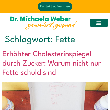
Kontakt aufnehmen
Schlagwort:
Fette
Erhöhter Cholesterinspiegel
durch Zucker: Warum nicht nur
Fette schuld sind